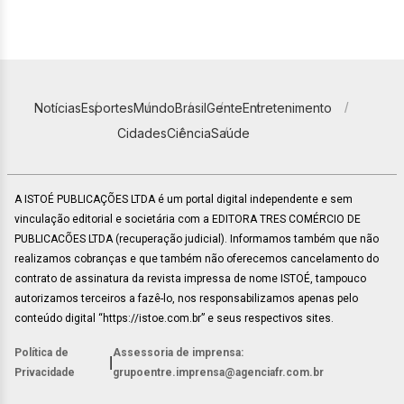
Notícias
Esportes
Mundo
Brasil
Gente
Entretenimento
Cidades
Ciência
Saúde
A ISTOÉ PUBLICAÇÕES LTDA é um portal digital independente e sem
vinculação editorial e societária com a EDITORA TRES COMÉRCIO DE
PUBLICACÕES LTDA (recuperação judicial). Informamos também que não
realizamos cobranças e que também não oferecemos cancelamento do
contrato de assinatura da revista impressa de nome ISTOÉ, tampouco
autorizamos terceiros a fazê-lo, nos responsabilizamos apenas pelo
conteúdo digital “https://istoe.com.br” e seus respectivos sites.
Política de
Assessoria de imprensa:
|
Privacidade
grupoentre.imprensa@agenciafr.com.br