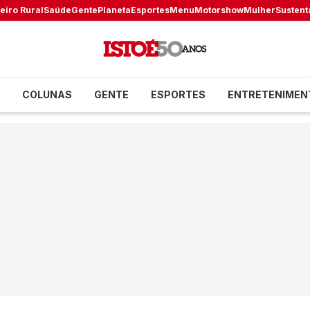
eiro Rural
Saúde
Gente
Planeta
Esportes
Menu
Motorshow
Mulher
Sustent
COLUNAS
GENTE
ESPORTES
ENTRETENIMEN