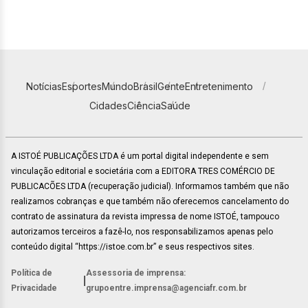
Notícias
Esportes
Mundo
Brasil
Gente
Entretenimento
Cidades
Ciência
Saúde
A ISTOÉ PUBLICAÇÕES LTDA é um portal digital independente e sem
vinculação editorial e societária com a EDITORA TRES COMÉRCIO DE
PUBLICACÕES LTDA (recuperação judicial). Informamos também que não
realizamos cobranças e que também não oferecemos cancelamento do
contrato de assinatura da revista impressa de nome ISTOÉ, tampouco
autorizamos terceiros a fazê-lo, nos responsabilizamos apenas pelo
conteúdo digital “https://istoe.com.br” e seus respectivos sites.
Política de
Assessoria de imprensa:
|
Privacidade
grupoentre.imprensa@agenciafr.com.br