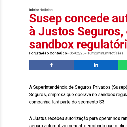
Início
>
Notícias
Susep concede aut
à Justos Seguros,
sandbox regulatór
Por
Estadão Conteúdo
06/02/25 - 16h32min
Em
Notícias
A Superintendência de Seguros Privados (Susep)
Seguros, empresa que operava no sandbox regulat
companhia fará parte do segmento S3.
A Justus recebeu autorização para operar nos r
seguro automotivo mensal, permitindo que o clien