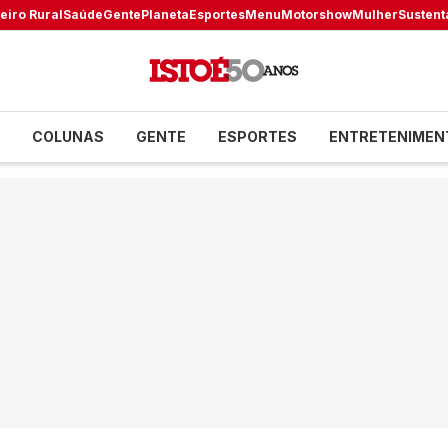
eiro Rural
Saúde
Gente
Planeta
Esportes
Menu
Motorshow
Mulher
Sustent
COLUNAS
GENTE
ESPORTES
ENTRETENIMEN