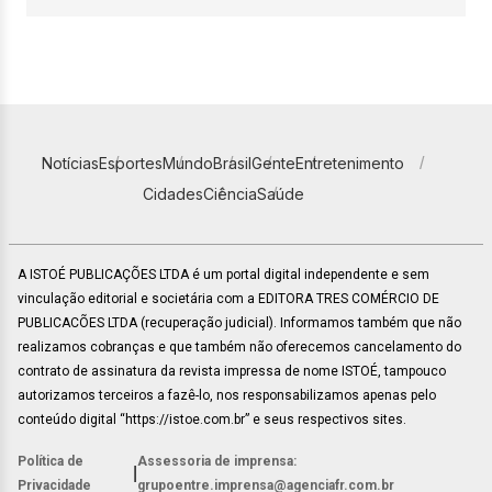
Notícias
Esportes
Mundo
Brasil
Gente
Entretenimento
Cidades
Ciência
Saúde
A ISTOÉ PUBLICAÇÕES LTDA é um portal digital independente e sem
vinculação editorial e societária com a EDITORA TRES COMÉRCIO DE
PUBLICACÕES LTDA (recuperação judicial). Informamos também que não
realizamos cobranças e que também não oferecemos cancelamento do
contrato de assinatura da revista impressa de nome ISTOÉ, tampouco
autorizamos terceiros a fazê-lo, nos responsabilizamos apenas pelo
conteúdo digital “https://istoe.com.br” e seus respectivos sites.
Política de
Assessoria de imprensa:
|
Privacidade
grupoentre.imprensa@agenciafr.com.br