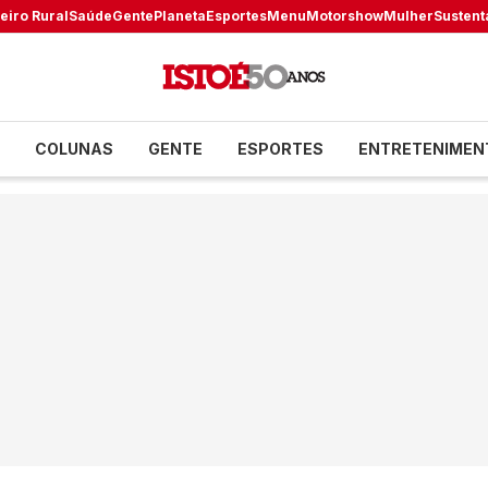
eiro Rural
Saúde
Gente
Planeta
Esportes
Menu
Motorshow
Mulher
Sustent
COLUNAS
GENTE
ESPORTES
ENTRETENIMEN