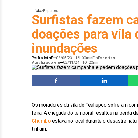
Início
>
Esportes
Surfistas fazem 
doações para vila
inundações
Por
Da IstoÉ
02/05/23 - 16h00min
Em
Esportes
Atualizado em
02/11/24 - 10h20min
Os moradores da vila de Teahupoo sofreram com ch
feira. A chegada do temporal resultou na perda de
Chumbo
estava no local durante o desastre natu
tinham.