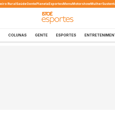
eiro Rural
Saúde
Gente
Planeta
Esportes
Menu
Motorshow
Mulher
Sustent
COLUNAS
GENTE
ESPORTES
ENTRETENIMEN