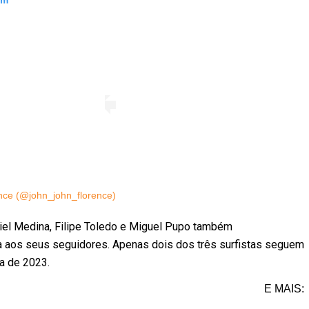
am
nce (@john_john_florence)
iel Medina, Filipe Toledo e Miguel Pupo também
da aos seus seguidores. Apenas dois dos três surfistas seguem
da de 2023.
E MAIS: