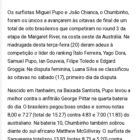
Os surfistas Miguel Pupo e João Chianca, o Chumbinho,
foram os únicos a avançarem às oitavas de final de um
total de oito brasileiros que competiram no round 3 da
etapa de Margaret River, na costa oeste da Austrália. Na
madrugada desta terça-feira (20) deram adeus à
competição o líder do ranking Ítalo Ferreira, Yago Dora,
Samuel Pupo, Ian Gouveia, Filipe Toledo e Edgard
Groggia. Na disputa feminina, Luana Silva se classificou
às oitavas no sábado (17), primeiro dia da disputa.
Nascido em Itanhaém, na Baixada Santista, Pupo levou a
melhor contra o anfitrião George Pittar na quarta bateria
do dia. O brasileiro pegou boas ondas e somou notas
8,00 e 7.27 (total de 15.27) contra 4.83 e 7.00 (11.83) do
australiano. Na bateria 10, Chumbinho também sobrou
diante do sul-africano Matthew McGillivray. O surfista de
Saquarema totalizou 13.93 (notas 8.73 e 5.20) contra