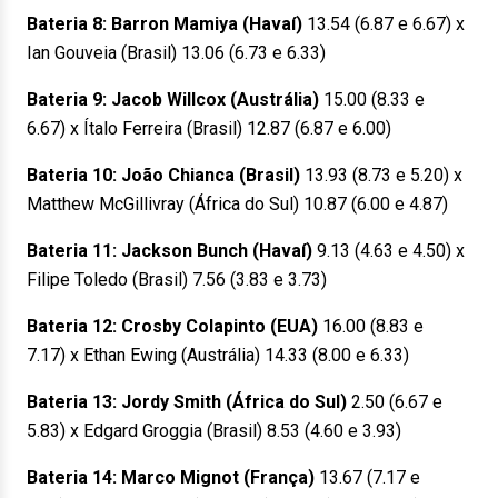
Bateria 8: Barron Mamiya (Havaí)
13.54 (6.87 e 6.67) x
Ian Gouveia (Brasil) 13.06 (6.73 e 6.33)
Bateria 9: Jacob Willcox (Austrália)
15.00 (8.33 e
6.67) x Ítalo Ferreira (Brasil) 12.87 (6.87 e 6.00)
Bateria 10: João Chianca (Brasil)
13.93 (8.73 e 5.20) x
Matthew McGillivray (África do Sul) 10.87 (6.00 e 4.87)
Bateria 11: Jackson Bunch (Havaí)
9.13 (4.63 e 4.50) x
Filipe Toledo (Brasil) 7.56 (3.83 e 3.73)
Bateria 12: Crosby Colapinto (EUA)
16.00 (8.83 e
7.17) x Ethan Ewing (Austrália) 14.33 (8.00 e 6.33)
Bateria 13: Jordy Smith (África do Sul)
2.50 (6.67 e
5.83) x Edgard Groggia (Brasil) 8.53 (4.60 e 3.93)
Bateria 14: Marco Mignot (França)
13.67 (7.17 e