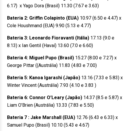
6.17) x Yago Dora (Brasil) 11.30 (7.67 e 3.63)
Bateria 2: Griffin Colapinto (EUA)
10.97 (6.50 e 4.47) x
Cole Houshmand (EUA) 9.90 (5.13 e 4.77)
Bateria 3: Leonardo Fioravanti (Itália)
17.13 (9.0 e
8.13) x Ian Gentil (Havaí) 13.60 (7.0 e 6.60)
Bateria 4: Miguel Pupo (Brasil)
15.27 (8.00 e 7.27) x
George Pittar ((Austrália) 11.83 (4.83 e 7.00)
Bateria 5: Kanoa Igarashi (Japão)
13.16 (7.33 e 5.83) x
Winter Vincent (Austrália) 7.93 (4.10 e 3.83 )
Bateria 6: Connor O’Leary (Japão)
14.37 (8.5 e 5.87) x
Liam O’Brien (Austrália) 13.33 (7.83 e 5.50)
Bateria 7 : Jake Marshall (EUA)
12.76 (6.43 e 6.33) x
Samuel Pupo (Brasil) 10.10 (5.43 e 4.67)