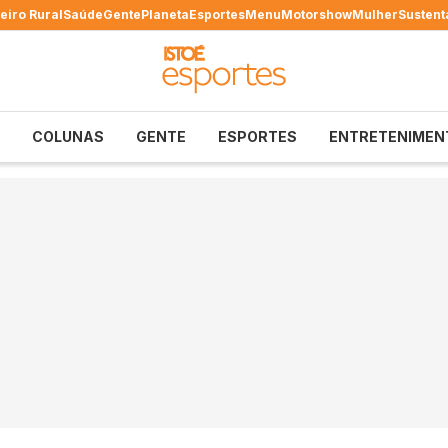
eiro Rural
Saúde
Gente
Planeta
Esportes
Menu
Motorshow
Mulher
Sustent
COLUNAS
GENTE
ESPORTES
ENTRETENIMEN