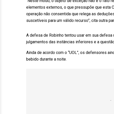
“Neste modo, o objeto de exceção não é o fato r
elementos externos, o que pressupõe que esta C
operação não consentida que relega as deduções
suscetíveis para um válido recurso”, cita outra p
A defesa de Robinho tentou usar em sua defesa
julgamentos das instâncias inferiores e a questão 
Ainda de acordo com o “UOL”, os defensores ainda
bebido durante a noite.