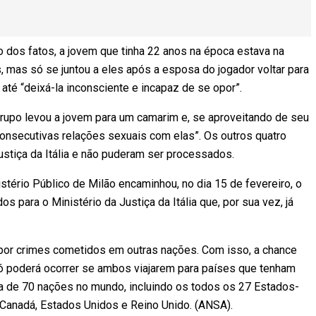
 dos fatos, a jovem que tinha 22 anos na época estava na
mas só se juntou a eles após a esposa do jogador voltar para
 até “deixá-la inconsciente e incapaz de se opor”.
grupo levou a jovem para um camarim e, se aproveitando de seu
onsecutivas relações sexuais com elas”. Os outros quatro
ustiça da Itália e não puderam ser processados.
ério Público de Milão encaminhou, no dia 15 de fevereiro, o
s para o Ministério da Justiça da Itália que, por sua vez, já
s por crimes cometidos em outras nações. Com isso, a chance
só poderá ocorrer se ambos viajarem para países que tenham
 de 70 nações no mundo, incluindo os todos os 27 Estados-
 Canadá, Estados Unidos e Reino Unido. (ANSA).