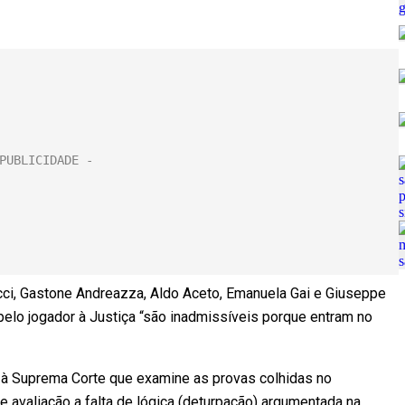
acci, Gastone Andreazza, Aldo Aceto, Emanuela Gai e Giuseppe
elo jogador à Justiça “são inadmissíveis porque entram no
r à Suprema Corte que examine as provas colhidas no
e avaliação a falta de lógica (deturpação) argumentada na