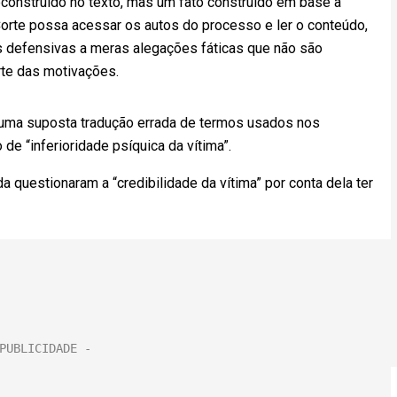
econstruído no texto, mas um fato construído em base a
orte possa acessar os autos do processo e ler o conteúdo,
 defensivas a meras alegações fáticas que não são
arte das motivações.
 uma suposta tradução errada de termos usados nos
de “inferioridade psíquica da vítima”.
 questionaram a “credibilidade da vítima” por conta dela ter