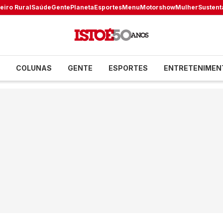
eiro Rural
Saúde
Gente
Planeta
Esportes
Menu
Motorshow
Mulher
Sustent
COLUNAS
GENTE
ESPORTES
ENTRETENIMEN