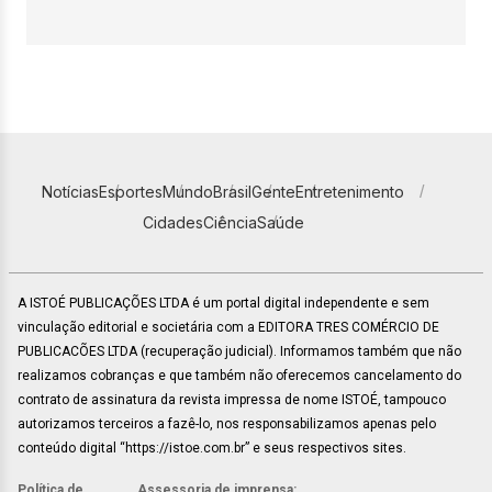
Notícias
Esportes
Mundo
Brasil
Gente
Entretenimento
Cidades
Ciência
Saúde
A ISTOÉ PUBLICAÇÕES LTDA é um portal digital independente e sem
vinculação editorial e societária com a EDITORA TRES COMÉRCIO DE
PUBLICACÕES LTDA (recuperação judicial). Informamos também que não
realizamos cobranças e que também não oferecemos cancelamento do
contrato de assinatura da revista impressa de nome ISTOÉ, tampouco
autorizamos terceiros a fazê-lo, nos responsabilizamos apenas pelo
conteúdo digital “https://istoe.com.br” e seus respectivos sites.
Política de
Assessoria de imprensa: