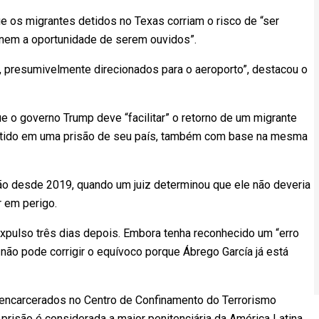
e os migrantes detidos no Texas corriam o risco de “ser
nem a oportunidade de serem ouvidos”.
, presumivelmente direcionados para o aeroporto”, destacou o
o governo Trump deve “facilitar” o retorno de um migrante
etido em uma prisão de seu país, também com base na mesma
ção desde 2019, quando um juiz determinou que ele não deveria
r em perigo.
xpulso três dias depois. Embora tenha reconhecido um “erro
 não pode corrigir o equívoco porque Ábrego García já está
 encarcerados no Centro de Confinamento do Terrorismo
a prisão é considerada a maior penitenciária da América Latina,