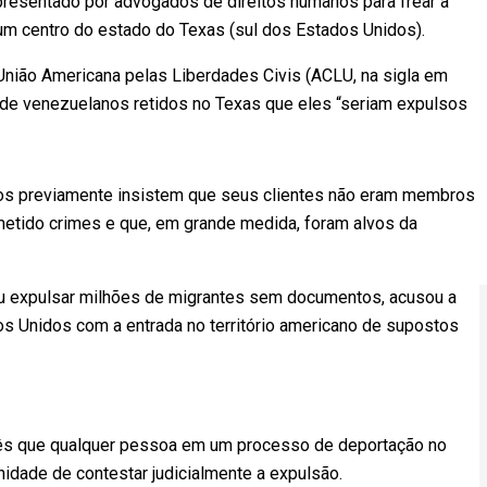
resentado por advogados de direitos humanos para frear a
um centro do estado do Texas (sul dos Estados Unidos).
 União Americana pelas Liberdades Civis (ACLU, na sigla em
 de venezuelanos retidos no Texas que eles “seriam expulsos
s previamente insistem que seus clientes não eram membros
metido crimes e que, em grande medida, foram alvos da
eu expulsar milhões de migrantes sem documentos, acusou a
s Unidos com a entrada no território americano de supostos
 mês que qualquer pessoa em um processo de deportação no
unidade de contestar judicialmente a expulsão.