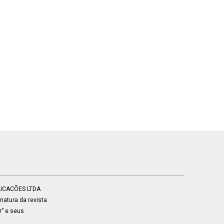
BLICACÕES LTDA
atura da revista
r” e seus