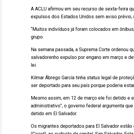
A ACLU afirmou em seu recurso de sexta-feira qu
expulsos dos Estados Unidos sem aviso prévio, 
“Muitos indivíduos já foram colocados em ônibus
grupo.
Na semana passada, a Suprema Corte ordenou que 
salvadorenho expulso por engano em março e d
lei.
Kilmar Ábrego García tinha status legal de prote
ser deportado para seu país porque poderia esta
Mesmo assim, em 12 de março ele foi detido e e
administrativo”, o governo federal argumenta que
detido em El Salvador.
Os migrantes deportados para El Salvador estão
(Cecot), ao sudeste da capital, San Salvador. Est