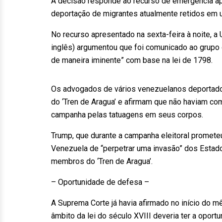
A decisão responde ao recurso de emergência ap
deportação de migrantes atualmente retidos em 
No recurso apresentado na sexta-feira à noite, a
inglês) argumentou que foi comunicado ao grupo
de maneira iminente” com base na lei de 1798.
Os advogados de vários venezuelanos deportado
do ‘Tren de Aragua’ e afirmam que não haviam co
campanha pelas tatuagens em seus corpos.
Trump, que durante a campanha eleitoral promet
Venezuela de “perpetrar uma invasão” dos Estado
membros do ‘Tren de Aragua’.
– Oportunidade de defesa –
A Suprema Corte já havia afirmado no início do
âmbito da lei do século XVIII deveria ter a oport