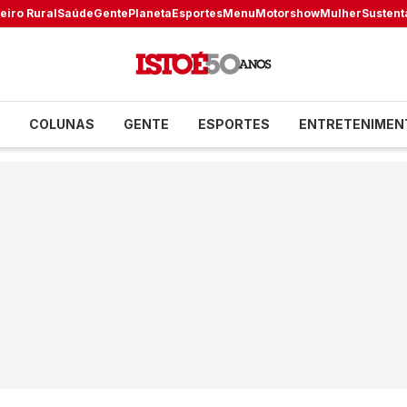
eiro Rural
Saúde
Gente
Planeta
Esportes
Menu
Motorshow
Mulher
Sustent
COLUNAS
GENTE
ESPORTES
ENTRETENIMEN