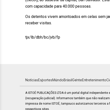
com capacidade para 40.000 pessoas.
Os detentos vivem amontoados em celas sem ja
receber visitas.
tjx/lb/dbh/bc/jvb/fp
Notícias
Esportes
Mundo
Brasil
Gente
Entretenimento
C
A ISTOÉ PUBLICAÇÕES LTDA é um portal digital independente
(recuperação judicial). Informamos também que não realiza
impressa de nome ISTOÉ, tampouco autorizamos terceiros a fa
respectivos sites.