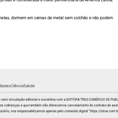
nelas, dormem em camas de metal sem colchão e não podem
idades
Ciência
Saúde
 e sem vinculação editorial e societária com a EDITORA TRES COMÉRCIO DE PU
mos cobranças e que também não oferecemos cancelamento do contrato de assin
zê-lo, nos responsabilizamos apenas pelo conteúdo digital “https://istoe.com.b