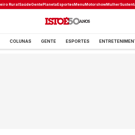
eiro Rural
Saúde
Gente
Planeta
Esportes
Menu
Motorshow
Mulher
Sustent
COLUNAS
GENTE
ESPORTES
ENTRETENIMEN