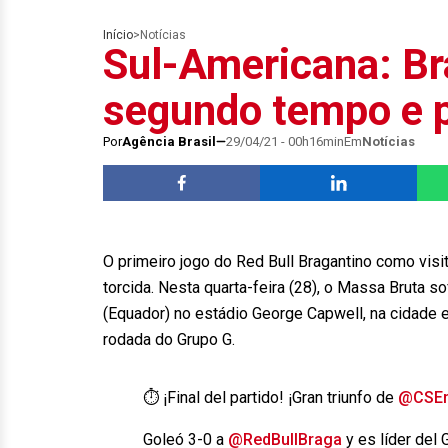
Início
>
Notícias
Sul-Americana: Br
segundo tempo e 
Por
Agência Brasil
29/04/21 - 00h16min
Em
Notícias
O primeiro jogo do Red Bull Bragantino como visi
torcida. Nesta quarta-feira (28), o Massa Bruta s
(Equador) no estádio George Capwell, na cidade e
rodada do Grupo G.
⏱ ¡Final del partido! ¡Gran triunfo de
@CSEm
Goleó 3-0 a
@RedBullBraga
y es líder de