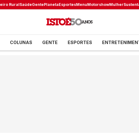
eiro Rural
Saúde
Gente
Planeta
Esportes
Menu
Motorshow
Mulher
Sustent
COLUNAS
GENTE
ESPORTES
ENTRETENIMEN