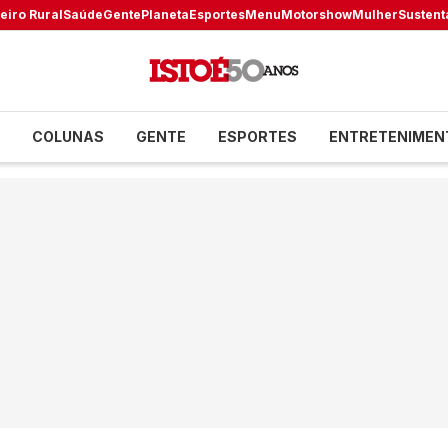
eiro Rural
Saúde
Gente
Planeta
Esportes
Menu
Motorshow
Mulher
Sustent
COLUNAS
GENTE
ESPORTES
ENTRETENIMEN