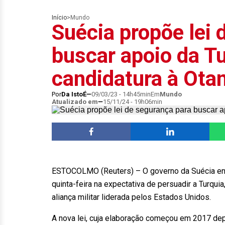
Início
>
Mundo
Suécia propõe lei 
buscar apoio da T
candidatura à Ota
Por
Da IstoÉ
09/03/23 - 14h45min
Em
Mundo
Atualizado em
15/11/24 - 19h06min
ESTOCOLMO (Reuters) – O governo da Suécia envi
quinta-feira na expectativa de persuadir a Turqu
aliança militar liderada pelos Estados Unidos.
A nova lei, cuja elaboração começou em 2017 de