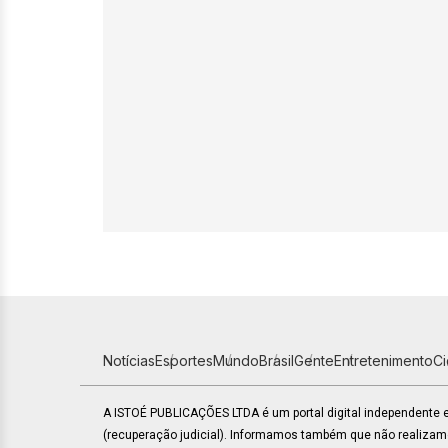
Notícias
Esportes
Mundo
Brasil
Gente
Entretenimento
C
A ISTOÉ PUBLICAÇÕES LTDA é um portal digital independente
(recuperação judicial). Informamos também que não realiza