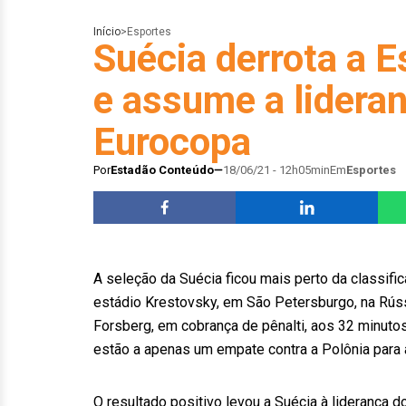
Início
>
Esportes
Suécia derrota a E
e assume a lidera
Eurocopa
Por
Estadão Conteúdo
18/06/21 - 12h05min
Em
Esportes
A seleção da Suécia ficou mais perto da classific
estádio Krestovsky, em São Petersburgo, na Rúss
Forsberg, em cobrança de pênalti, aos 32 minuto
estão a apenas um empate contra a Polônia para 
O resultado positivo levou a Suécia à liderança 