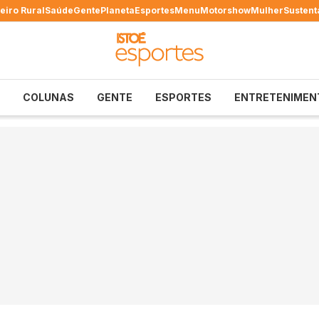
eiro Rural
Saúde
Gente
Planeta
Esportes
Menu
Motorshow
Mulher
Sustent
COLUNAS
GENTE
ESPORTES
ENTRETENIMEN