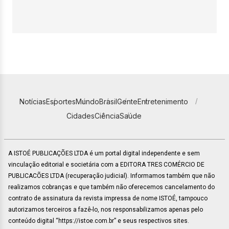
Notícias
Esportes
Mundo
Brasil
Gente
Entretenimento
Cidades
Ciência
Saúde
A ISTOÉ PUBLICAÇÕES LTDA é um portal digital independente e sem
vinculação editorial e societária com a EDITORA TRES COMÉRCIO DE
PUBLICACÕES LTDA (recuperação judicial). Informamos também que não
realizamos cobranças e que também não oferecemos cancelamento do
contrato de assinatura da revista impressa de nome ISTOÉ, tampouco
autorizamos terceiros a fazê-lo, nos responsabilizamos apenas pelo
conteúdo digital “https://istoe.com.br” e seus respectivos sites.