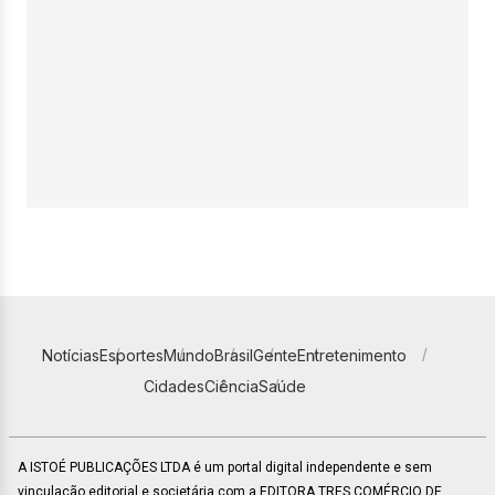
Notícias
Esportes
Mundo
Brasil
Gente
Entretenimento
Cidades
Ciência
Saúde
A ISTOÉ PUBLICAÇÕES LTDA é um portal digital independente e sem
vinculação editorial e societária com a EDITORA TRES COMÉRCIO DE