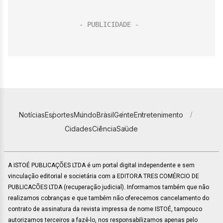
Notícias
Esportes
Mundo
Brasil
Gente
Entretenimento
Cidades
Ciência
Saúde
A ISTOÉ PUBLICAÇÕES LTDA é um portal digital independente e sem
vinculação editorial e societária com a EDITORA TRES COMÉRCIO DE
PUBLICACÕES LTDA (recuperação judicial). Informamos também que não
realizamos cobranças e que também não oferecemos cancelamento do
contrato de assinatura da revista impressa de nome ISTOÉ, tampouco
autorizamos terceiros a fazê-lo, nos responsabilizamos apenas pelo