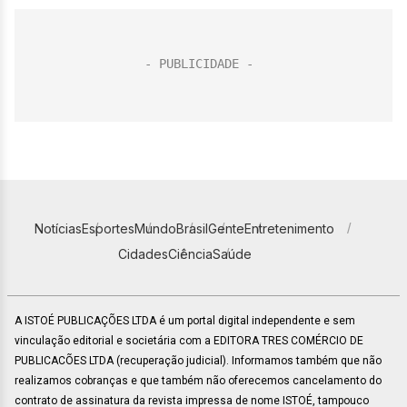
Notícias
Esportes
Mundo
Brasil
Gente
Entretenimento
Cidades
Ciência
Saúde
A ISTOÉ PUBLICAÇÕES LTDA é um portal digital independente e sem
vinculação editorial e societária com a EDITORA TRES COMÉRCIO DE
PUBLICACÕES LTDA (recuperação judicial). Informamos também que não
realizamos cobranças e que também não oferecemos cancelamento do
contrato de assinatura da revista impressa de nome ISTOÉ, tampouco