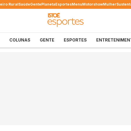
eiro Rural
Saúde
Gente
Planeta
Esportes
Menu
Motorshow
Mulher
Sustent
COLUNAS
GENTE
ESPORTES
ENTRETENIMEN