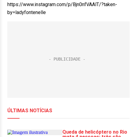
https://www.instagram.com/p/Bjn0nfVAAlT/?taken-
by=ladyfontenelle