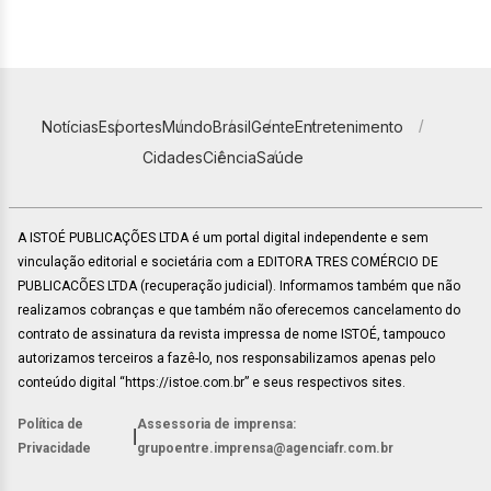
Notícias
Esportes
Mundo
Brasil
Gente
Entretenimento
Cidades
Ciência
Saúde
A ISTOÉ PUBLICAÇÕES LTDA é um portal digital independente e sem
vinculação editorial e societária com a EDITORA TRES COMÉRCIO DE
PUBLICACÕES LTDA (recuperação judicial). Informamos também que não
realizamos cobranças e que também não oferecemos cancelamento do
contrato de assinatura da revista impressa de nome ISTOÉ, tampouco
autorizamos terceiros a fazê-lo, nos responsabilizamos apenas pelo
conteúdo digital “https://istoe.com.br” e seus respectivos sites.
Política de
Assessoria de imprensa:
|
Privacidade
grupoentre.imprensa@agenciafr.com.br