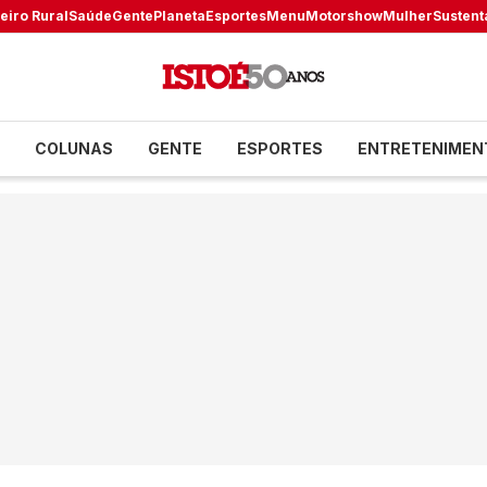
eiro Rural
Saúde
Gente
Planeta
Esportes
Menu
Motorshow
Mulher
Sustent
COLUNAS
GENTE
ESPORTES
ENTRETENIMEN