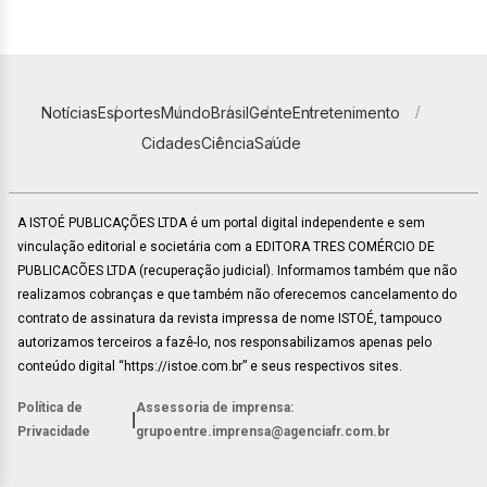
Notícias
Esportes
Mundo
Brasil
Gente
Entretenimento
Cidades
Ciência
Saúde
A ISTOÉ PUBLICAÇÕES LTDA é um portal digital independente e sem
vinculação editorial e societária com a EDITORA TRES COMÉRCIO DE
PUBLICACÕES LTDA (recuperação judicial). Informamos também que não
realizamos cobranças e que também não oferecemos cancelamento do
contrato de assinatura da revista impressa de nome ISTOÉ, tampouco
autorizamos terceiros a fazê-lo, nos responsabilizamos apenas pelo
conteúdo digital “https://istoe.com.br” e seus respectivos sites.
Política de
Assessoria de imprensa:
|
Privacidade
grupoentre.imprensa@agenciafr.com.br