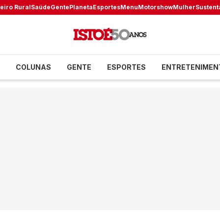
eiro Rural
Saúde
Gente
Planeta
Esportes
Menu
Motorshow
Mulher
Sustent
COLUNAS
GENTE
ESPORTES
ENTRETENIMEN