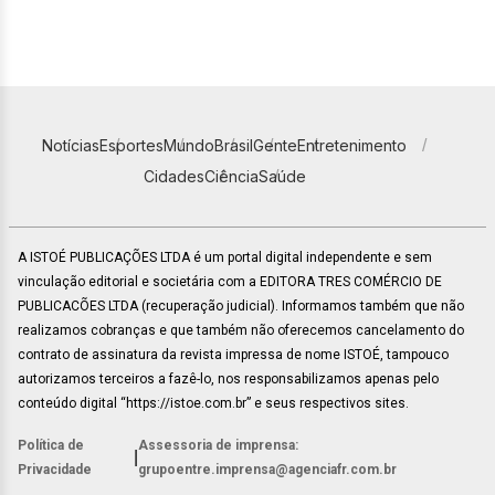
Notícias
Esportes
Mundo
Brasil
Gente
Entretenimento
Cidades
Ciência
Saúde
A ISTOÉ PUBLICAÇÕES LTDA é um portal digital independente e sem
vinculação editorial e societária com a EDITORA TRES COMÉRCIO DE
PUBLICACÕES LTDA (recuperação judicial). Informamos também que não
realizamos cobranças e que também não oferecemos cancelamento do
contrato de assinatura da revista impressa de nome ISTOÉ, tampouco
autorizamos terceiros a fazê-lo, nos responsabilizamos apenas pelo
conteúdo digital “https://istoe.com.br” e seus respectivos sites.
Política de
Assessoria de imprensa:
|
Privacidade
grupoentre.imprensa@agenciafr.com.br