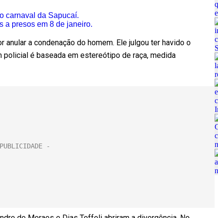
o carnaval da Sapucaí.
s a presos em 8 de janeiro.
or anular a condenação do homem. Ele julgou ter havido o
 policial é baseada em estereótipo de raça, medida
dre de Moraes e Dias Toffoli abriram a divergência. No