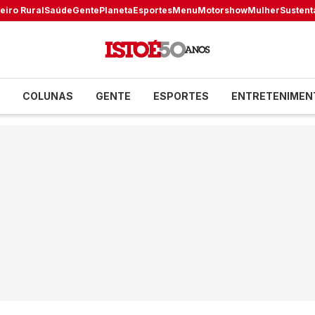
eiro Rural
Saúde
Gente
Planeta
Esportes
Menu
Motorshow
Mulher
Sustent
COLUNAS
GENTE
ESPORTES
ENTRETENIMEN