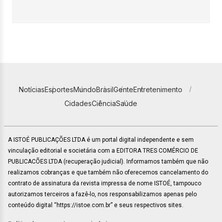
Notícias
Esportes
Mundo
Brasil
Gente
Entretenimento
Cidades
Ciência
Saúde
A ISTOÉ PUBLICAÇÕES LTDA é um portal digital independente e sem
vinculação editorial e societária com a EDITORA TRES COMÉRCIO DE
PUBLICACÕES LTDA (recuperação judicial). Informamos também que não
realizamos cobranças e que também não oferecemos cancelamento do
contrato de assinatura da revista impressa de nome ISTOÉ, tampouco
autorizamos terceiros a fazê-lo, nos responsabilizamos apenas pelo
conteúdo digital “https://istoe.com.br” e seus respectivos sites.