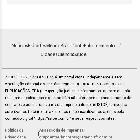
Notícias
Esportes
Mundo
Brasil
Gente
Entretenimento
Cidades
Ciência
Saúde
A ISTOÉ PUBLICAÇÕES LTDA é um portal digital independente e sem
vinculação editorial e societária com a EDITORA TRES COMÉRCIO DE
PUBLICACÕES LTDA (recuperação judicial). Informamos também que não
realizamos cobranças e que também não oferecemos cancelamento do
contrato de assinatura da revista impressa de nome ISTOÉ, tampouco
autorizamos terceiros a fazê-lo, nos responsabilizamos apenas pelo
conteúdo digital “https://istoe.com.br” e seus respectivos sites.
Política de
Assessoria de imprensa:
|
Privacidade
grupoentre.imprensa@agenciafr.com.br