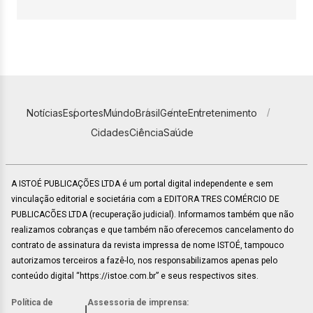
Notícias
Esportes
Mundo
Brasil
Gente
Entretenimento
Cidades
Ciência
Saúde
A ISTOÉ PUBLICAÇÕES LTDA é um portal digital independente e sem
vinculação editorial e societária com a EDITORA TRES COMÉRCIO DE
PUBLICACÕES LTDA (recuperação judicial). Informamos também que não
realizamos cobranças e que também não oferecemos cancelamento do
contrato de assinatura da revista impressa de nome ISTOÉ, tampouco
autorizamos terceiros a fazê-lo, nos responsabilizamos apenas pelo
conteúdo digital “https://istoe.com.br” e seus respectivos sites.
Política de
Assessoria de imprensa:
|