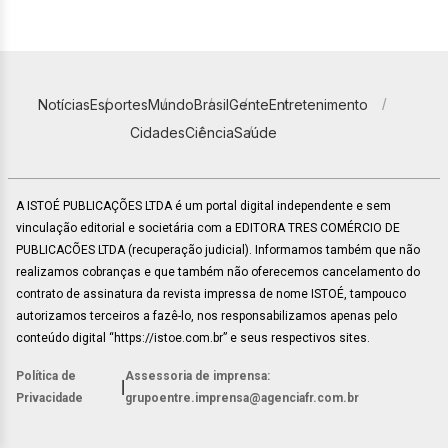
Notícias
Esportes
Mundo
Brasil
Gente
Entretenimento
Cidades
Ciência
Saúde
A ISTOÉ PUBLICAÇÕES LTDA é um portal digital independente e sem
vinculação editorial e societária com a EDITORA TRES COMÉRCIO DE
PUBLICACÕES LTDA (recuperação judicial). Informamos também que não
realizamos cobranças e que também não oferecemos cancelamento do
contrato de assinatura da revista impressa de nome ISTOÉ, tampouco
autorizamos terceiros a fazê-lo, nos responsabilizamos apenas pelo
conteúdo digital “https://istoe.com.br” e seus respectivos sites.
Política de
Assessoria de imprensa:
|
Privacidade
grupoentre.imprensa@agenciafr.com.br