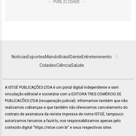
Notícias
Esportes
Mundo
Brasil
Gente
Entretenimento
Cidades
Ciência
Saúde
A ISTOÉ PUBLICAÇÕES LTDA é um portal digital independente e sem
vinculação editorial e societária com a EDITORA TRES COMÉRCIO DE
PUBLICACÕES LTDA (recuperação judicial). Informamos também que não
realizamos cobranças e que também não oferecemos cancelamento do
contrato de assinatura da revista impressa de nome ISTOÉ, tampouco
autorizamos terceiros a fazê-lo, nos responsabilizamos apenas pelo
conteúdo digital “https://istoe.com.br” e seus respectivos sites.