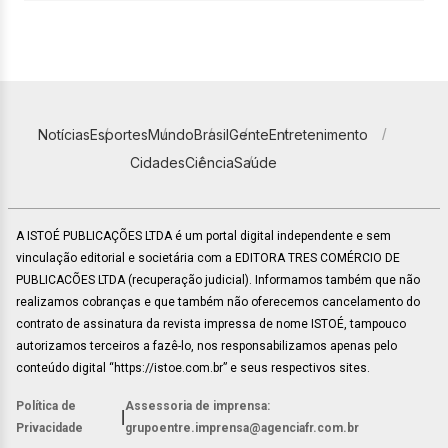
Notícias
Esportes
Mundo
Brasil
Gente
Entretenimento
Cidades
Ciência
Saúde
A ISTOÉ PUBLICAÇÕES LTDA é um portal digital independente e sem
vinculação editorial e societária com a EDITORA TRES COMÉRCIO DE
PUBLICACÕES LTDA (recuperação judicial). Informamos também que não
realizamos cobranças e que também não oferecemos cancelamento do
contrato de assinatura da revista impressa de nome ISTOÉ, tampouco
autorizamos terceiros a fazê-lo, nos responsabilizamos apenas pelo
conteúdo digital “https://istoe.com.br” e seus respectivos sites.
Política de
Assessoria de imprensa:
|
Privacidade
grupoentre.imprensa@agenciafr.com.br