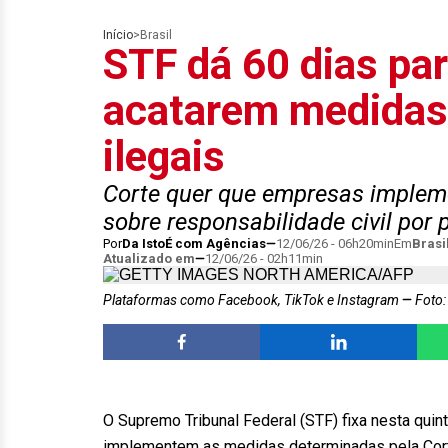
Início
>
Brasil
STF dá 60 dias par
acatarem medidas
ilegais
Corte quer que empresas imple
sobre responsabilidade civil por 
Por
Da IstoÉ com Agências
12/06/26 - 06h20min
Em
Brasi
Atualizado em
12/06/26 - 02h11min
Plataformas como Facebook, TikTok e Instagram
Foto
O Supremo Tribunal Federal (STF) fixa nesta quint
implementem as medidas determinadas pela Corte,