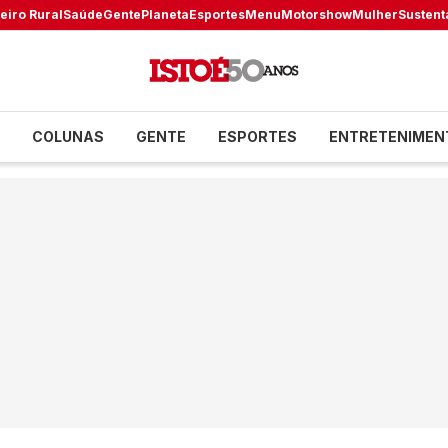
eiro Rural
Saúde
Gente
Planeta
Esportes
Menu
Motorshow
Mulher
Sustent
COLUNAS
GENTE
ESPORTES
ENTRETENIMEN