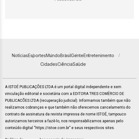
Notícias
Esportes
Mundo
Brasil
Gente
Entretenimento
Cidades
Ciência
Saúde
A ISTOÉ PUBLICAÇÕES LTDA é um portal digital independente e sem
vinculação editorial e societária com a EDITORA TRES COMÉRCIO DE
PUBLICACÕES LTDA (recuperação judicial). Informamos também que não
realizamos cobranças e que também não oferecemos cancelamento do
contrato de assinatura da revista impressa de nome ISTOÉ, tampouco
autorizamos terceiros a fazê-lo, nos responsabilizamos apenas pelo
conteúdo digital “https://istoe.com.br” e seus respectivos sites.