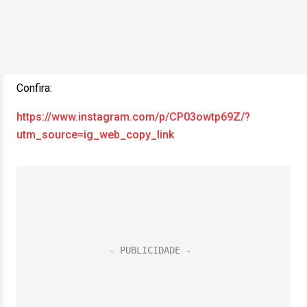
Confira:
https://www.instagram.com/p/CP03owtp69Z/?
utm_source=ig_web_copy_link