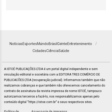
Notícias
Esportes
Mundo
Brasil
Gente
Entretenimento
Cidades
Ciência
Saúde
A ISTOÉ PUBLICAÇÕES LTDA é um portal digital independente e sem
vinculação editorial e societária com a EDITORA TRES COMÉRCIO DE
PUBLICACÕES LTDA (recuperação judicial). Informamos também que não
realizamos cobranças e que também não oferecemos cancelamento do
contrato de assinatura da revista impressa de nome ISTOÉ, tampouco
autorizamos terceiros a fazê-lo, nos responsabilizamos apenas pelo
conteúdo digital “https://istoe.com.br” e seus respectivos sites.
Política de
Assessoria de imprensa: