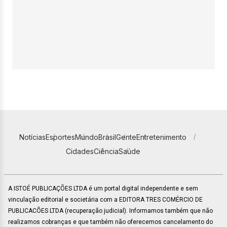
Notícias
Esportes
Mundo
Brasil
Gente
Entretenimento
Cidades
Ciência
Saúde
A ISTOÉ PUBLICAÇÕES LTDA é um portal digital independente e sem
vinculação editorial e societária com a EDITORA TRES COMÉRCIO DE
PUBLICACÕES LTDA (recuperação judicial). Informamos também que não
realizamos cobranças e que também não oferecemos cancelamento do