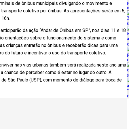
erminais de ônibus municipais divulgando o movimento e
transporte coletivo por ônibus. As apresentações serão em 5,
 16h.
articiparão da ação “Andar de Ônibus em SP”, nos dias 11 e 18
erão orientações sobre o funcionamento do sistema e como
, as crianças entrarão no ônibus e receberão dicas para uma
 do futuro e incentivar o uso do transporte coletivo.
onviver nas vias urbanas também será realizada neste ano uma
 a chance de perceber como é estar no lugar do outro. A
de de São Paulo (USP), com momento de diálogo para troca de