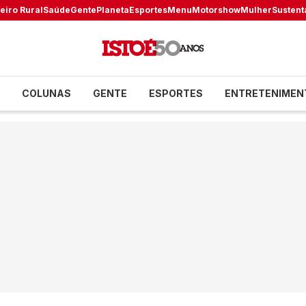
eiro Rural
Saúde
Gente
Planeta
Esportes
Menu
Motorshow
Mulher
Sustent
COLUNAS
GENTE
ESPORTES
ENTRETENIMEN