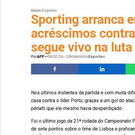
Início
>
Esportes
Sporting arranca 
acréscimos contra 
segue vivo na luta 
Por
AFP
09/02/26 - 20h34min
Em
Esportes
Nos últimos instantes da partida e com muita dif
casa contra o líder Porto, graças a um gol do at
pênalti que ele mesmo havia desperdiçado.
Foi o último jogo da 21ª rodada do Campeonato P
de sete pontos sobre o time de Lisboa e praticam