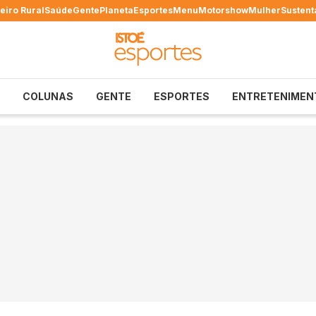
eiro Rural
Saúde
Gente
Planeta
Esportes
Menu
Motorshow
Mulher
Sustent
COLUNAS
GENTE
ESPORTES
ENTRETENIMEN