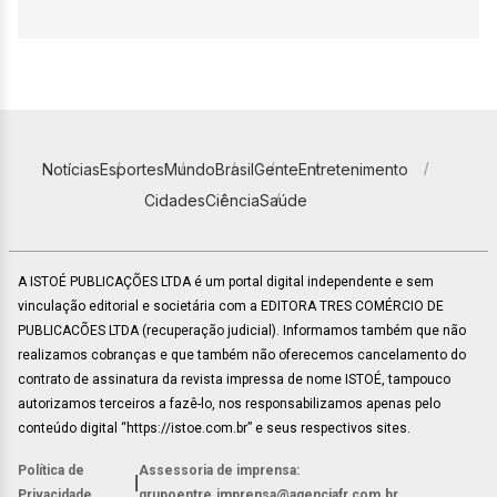
Notícias
Esportes
Mundo
Brasil
Gente
Entretenimento
Cidades
Ciência
Saúde
A ISTOÉ PUBLICAÇÕES LTDA é um portal digital independente e sem
vinculação editorial e societária com a EDITORA TRES COMÉRCIO DE
PUBLICACÕES LTDA (recuperação judicial). Informamos também que não
realizamos cobranças e que também não oferecemos cancelamento do
contrato de assinatura da revista impressa de nome ISTOÉ, tampouco
autorizamos terceiros a fazê-lo, nos responsabilizamos apenas pelo
conteúdo digital “https://istoe.com.br” e seus respectivos sites.
Política de
Assessoria de imprensa:
|
Privacidade
grupoentre.imprensa@agenciafr.com.br