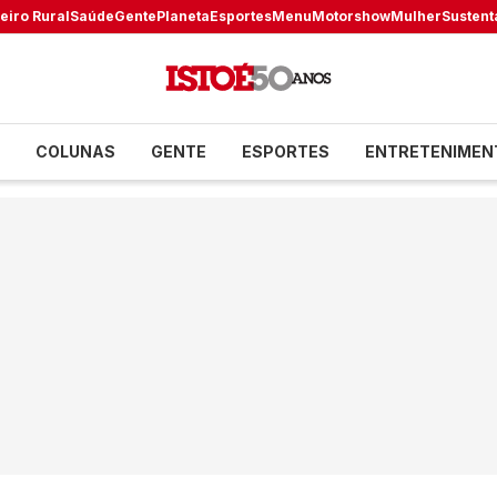
eiro Rural
Saúde
Gente
Planeta
Esportes
Menu
Motorshow
Mulher
Sustent
COLUNAS
GENTE
ESPORTES
ENTRETENIMEN