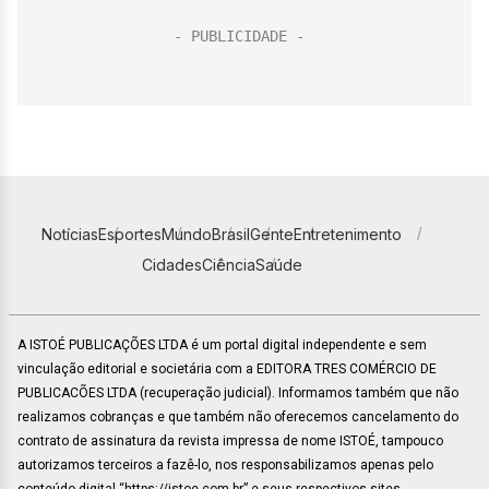
Notícias
Esportes
Mundo
Brasil
Gente
Entretenimento
Cidades
Ciência
Saúde
A ISTOÉ PUBLICAÇÕES LTDA é um portal digital independente e sem
vinculação editorial e societária com a EDITORA TRES COMÉRCIO DE
PUBLICACÕES LTDA (recuperação judicial). Informamos também que não
realizamos cobranças e que também não oferecemos cancelamento do
contrato de assinatura da revista impressa de nome ISTOÉ, tampouco
autorizamos terceiros a fazê-lo, nos responsabilizamos apenas pelo