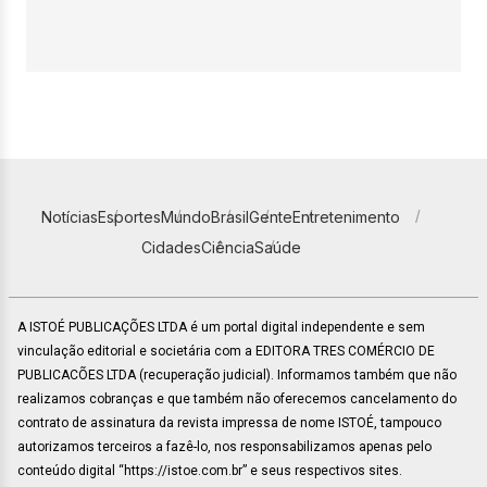
Notícias
Esportes
Mundo
Brasil
Gente
Entretenimento
Cidades
Ciência
Saúde
A ISTOÉ PUBLICAÇÕES LTDA é um portal digital independente e sem
vinculação editorial e societária com a EDITORA TRES COMÉRCIO DE
PUBLICACÕES LTDA (recuperação judicial). Informamos também que não
realizamos cobranças e que também não oferecemos cancelamento do
contrato de assinatura da revista impressa de nome ISTOÉ, tampouco
autorizamos terceiros a fazê-lo, nos responsabilizamos apenas pelo
conteúdo digital “https://istoe.com.br” e seus respectivos sites.