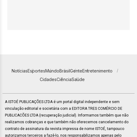
Notícias
Esportes
Mundo
Brasil
Gente
Entretenimento
Cidades
Ciência
Saúde
A ISTOÉ PUBLICAÇÕES LTDA é um portal digital independente e sem
vinculação editorial e societária com a EDITORA TRES COMÉRCIO DE
PUBLICACÕES LTDA (recuperação judicial). Informamos também que não
realizamos cobranças e que também não oferecemos cancelamento do
contrato de assinatura da revista impressa de nome ISTOÉ, tampouco
autorizamos terceiros a fazê-lo, nos responsabilizamos apenas pelo