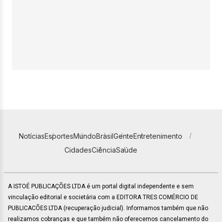
Notícias
Esportes
Mundo
Brasil
Gente
Entretenimento
Cidades
Ciência
Saúde
A ISTOÉ PUBLICAÇÕES LTDA é um portal digital independente e sem
vinculação editorial e societária com a EDITORA TRES COMÉRCIO DE
PUBLICACÕES LTDA (recuperação judicial). Informamos também que não
realizamos cobranças e que também não oferecemos cancelamento do