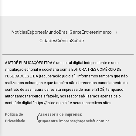
Notícias
Esportes
Mundo
Brasil
Gente
Entretenimento
Cidades
Ciência
Saúde
A ISTOÉ PUBLICAÇÕES LTDA é um portal digital independente e sem
vinculação editorial e societária com a EDITORA TRES COMÉRCIO DE
PUBLICACÕES LTDA (recuperação judicial). Informamos também que não
realizamos cobranças e que também não oferecemos cancelamento do
contrato de assinatura da revista impressa de nome ISTOÉ, tampouco
autorizamos terceiros a fazê-lo, nos responsabilizamos apenas pelo
conteúdo digital “https://istoe.com.br” e seus respectivos sites.
Política de
Assessoria de imprensa:
|
Privacidade
grupoentre.imprensa@agenciafr.com.br