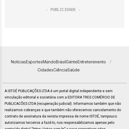
Notícias
Esportes
Mundo
Brasil
Gente
Entretenimento
Cidades
Ciência
Saúde
A ISTOÉ PUBLICAÇÕES LTDA é um portal digital independente e sem
vinculação editorial e societária com a EDITORA TRES COMÉRCIO DE
PUBLICACÕES LTDA (recuperação judicial). Informamos também que não
realizamos cobranças e que também não oferecemos cancelamento do
contrato de assinatura da revista impressa de nome ISTOÉ, tampouco
autorizamos terceiros a fazê-lo, nos responsabilizamos apenas pelo