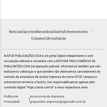
Notícias
Esportes
Mundo
Brasil
Gente
Entretenimento
Cidades
Ciência
Saúde
A ISTOÉ PUBLICAÇÕES LTDA é um portal digital independente e sem
vinculação editorial e societária com a EDITORA TRES COMÉRCIO DE
PUBLICACÕES LTDA (recuperação judicial). Informamos também que não
realizamos cobranças e que também não oferecemos cancelamento do
contrato de assinatura da revista impressa de nome ISTOÉ, tampouco
autorizamos terceiros a fazê-lo, nos responsabilizamos apenas pelo
conteúdo digital “https://istoe.com.br” e seus respectivos sites.
Política de
Assessoria de imprensa:
|
Privacidade
grupoentre.imprensa@agenciafr.com.br