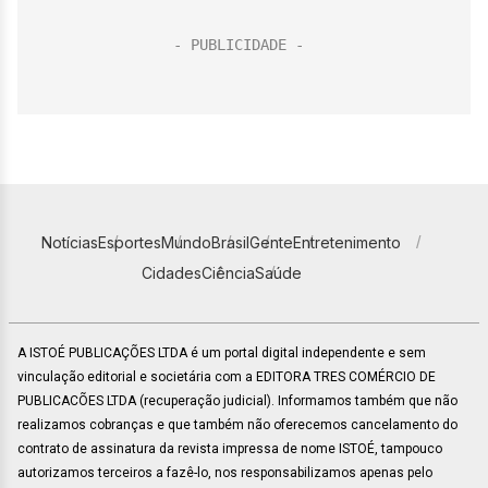
Notícias
Esportes
Mundo
Brasil
Gente
Entretenimento
Cidades
Ciência
Saúde
A ISTOÉ PUBLICAÇÕES LTDA é um portal digital independente e sem
vinculação editorial e societária com a EDITORA TRES COMÉRCIO DE
PUBLICACÕES LTDA (recuperação judicial). Informamos também que não
realizamos cobranças e que também não oferecemos cancelamento do
contrato de assinatura da revista impressa de nome ISTOÉ, tampouco
autorizamos terceiros a fazê-lo, nos responsabilizamos apenas pelo